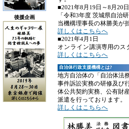
■2021年8月19日～8月20
「令和3年度 茨城県自治
後援企画
当機構理事長の林勝美が
詳しくはこちらへ
■2021年4月1日
オンライン講演専用のス
詳しくはこちらへ
自治体行政支援機構とは?
地方自治体の「自治体法
事件訴訟実務の研修及び
体公共契約実務、公有財
派遣を行っております。
詳しくはこちらへ