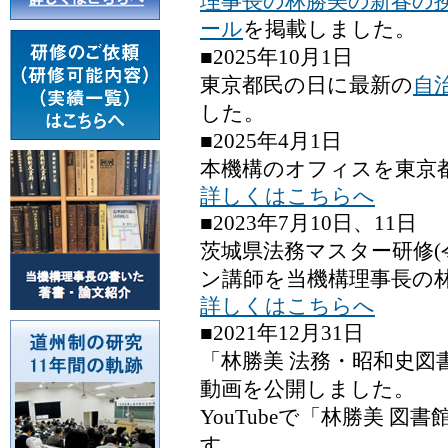
理事長の林勝美の新春の
ール
を掲載しました。
■2025年10月1日
東京都民の日に最新の
自
した。
■2025年4月1日
本機構のオフィスを東京
詳しくはこちらへ
■2023年7月10日、11日
茨城県法務マスター研修(
ン講師を当機構理事長の
詳しくはこちらへ
■2021年12月31日
「林勝美 法務・昭和史図
動画を公開しました。
YouTubeで「林勝美 
す。